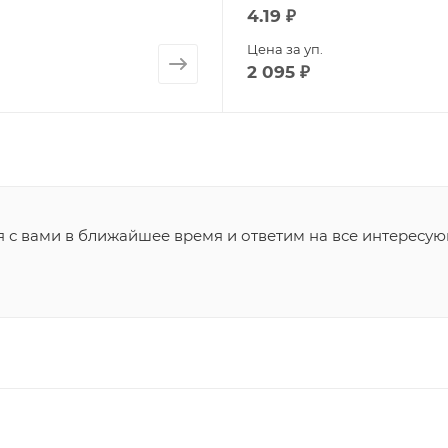
4.19
₽
Цена за уп.
2 095
₽
я с вами в ближайшее время и ответим на все интересу