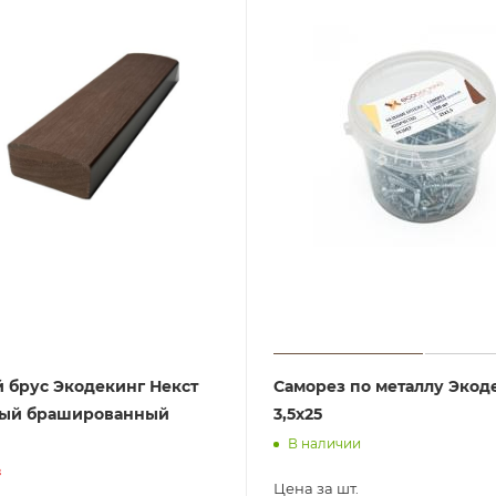
 брус Экодекинг Некст
Саморез по металлу Экод
лый брашированный
3,5х25
В наличии
з
Цена за шт.