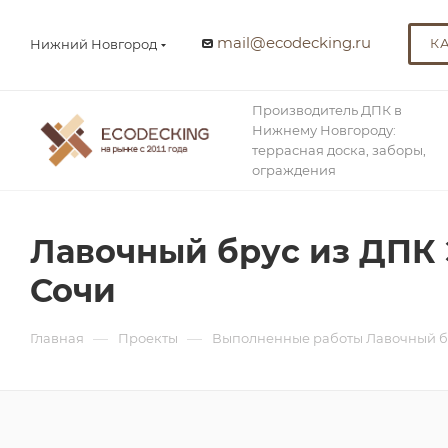
mail@ecodecking.ru
К
Нижний Новгород
Производитель ДПК в
Нижнему Новгороду:
террасная доска, заборы,
ограждения
Лавочный брус из ДПК 
Сочи
—
—
Главная
Проекты
Выполненные работы Лавочный б