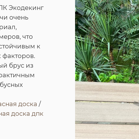
ПК Экодекинг
очи очень
риал,
меров, что
устойчивым к
 факторов.
ый брус из
практичным
обусных
асная доска
/
ая доска дпк